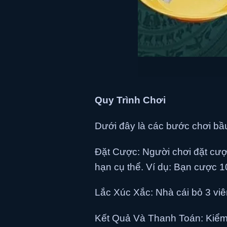
Quy Trình Chơi
Dưới đây là các bước chơi bầu 
Đặt Cược: Người chơi đặt cược
hạn cụ thể. Ví dụ: Bạn cược 
Lắc Xúc Xắc: Nhà cái bỏ 3 viê
Kết Quả Và Thanh Toán: Kiểm t