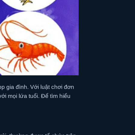
ọp gia đình. Với luật chơi đơn
ới mọi lứa tuổi. Để tìm hiểu