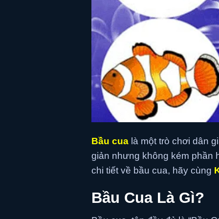
Bầu cua
là một trò chơi dân g
giản nhưng không kém phần hấp 
chi tiết về bầu cua, hãy cùng
Bầu Cua Là Gì?