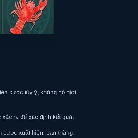
ền cược tùy ý, không có giới
 xắc ra để xác định kết quả.
 cược xuất hiện, bạn thắng.