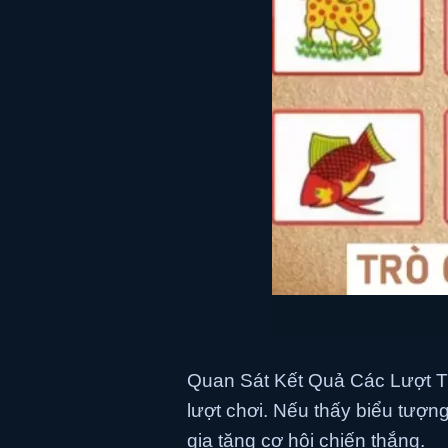
Quan Sát Kết Quả Các Lượt Tr
lượt chơi. Nếu thấy biểu tượn
gia tăng cơ hội chiến thắng.