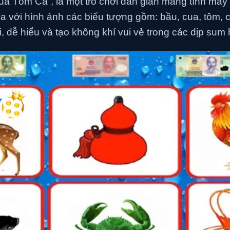
ua Tôm Cá”, là một trò chơi dân gian mang tính may 
 với hình ảnh các biểu tượng gồm: bầu, cua, tôm, cá
i, dễ hiểu và tạo không khí vui vẻ trong các dịp sum 