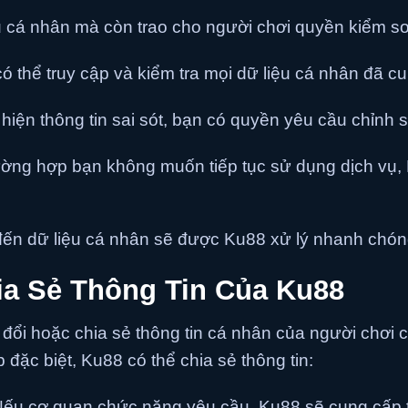
 cá nhân mà còn trao cho người chơi quyền kiểm soá
có thể truy cập và kiểm tra mọi dữ liệu cá nhân đã c
hiện thông tin sai sót, bạn có quyền yêu cầu chỉnh 
rường hợp bạn không muốn tiếp tục sử dụng dịch vụ,
 đến dữ liệu cá nhân sẽ được Ku88 xử lý nhanh chón
ia Sẻ Thông Tin Của Ku88
đổi hoặc chia sẻ thông tin cá nhân của người chơi 
 đặc biệt, Ku88 có thể chia sẻ thông tin:
ếu cơ quan chức năng yêu cầu, Ku88 sẽ cung cấp thô