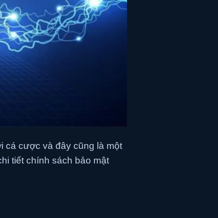
ơi cá cược và đây cũng là một
chi tiết chính sách bảo mật