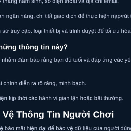
 tháng năm sinh, số điện thoại và địa chỉ email.
ản ngân hàng, chi tiết giao dịch để thực hiện nạp/rút 
ch sử truy cập, loại thiết bị và trình duyệt để tối ưu h
những thông tin này?
i nhằm đảm bảo rằng bạn đủ tuổi và đáp ứng các yê
i chính diễn ra rõ ràng, minh bạch.
ện kịp thời các hành vi gian lận hoặc bất thường.
 Vệ Thông Tin Người Chơi
 bảo mật hiện đại để bảo vệ dữ liệu của người dùn