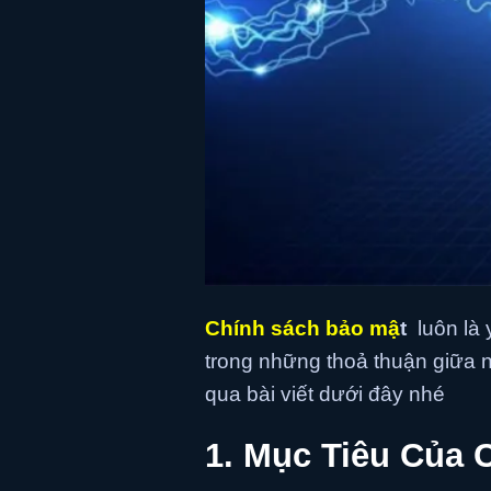
Chính sách bảo mậ
t
luôn là
trong những thoả thuận giữa 
qua bài viết dưới đây nhé
1. Mục Tiêu Của 