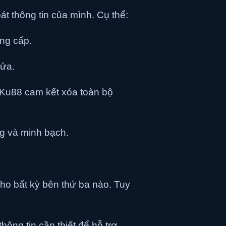
t thông tin của mình. Cụ thể:
ung cấp.
sửa.
 Ku88 cam kết xóa toàn bộ
g và minh bạch.
cho bất kỳ bên thứ ba nào. Tuy
ng tin cần thiết để hỗ trợ