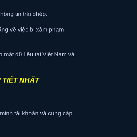
ông tin trái phép.
ắng về việc bị xâm phạm
 mật dữ liệu tại Việt Nam và
 TIẾT NHẤT
c minh tài khoản và cung cấp