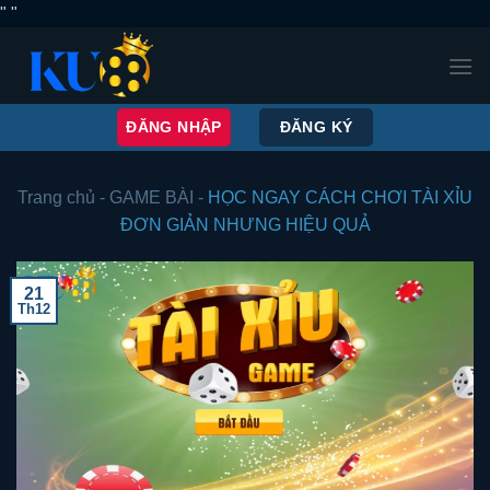
Chuyển
"
"
đến
nội
dung
ĐĂNG NHẬP
ĐĂNG KÝ
Trang chủ
-
GAME BÀI
-
HỌC NGAY CÁCH CHƠI TÀI XỈU
ĐƠN GIẢN NHƯNG HIỆU QUẢ
21
Th12