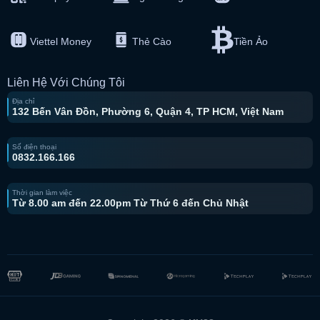
Viettel Money
Thẻ Cào
Tiền Ảo
Liên Hệ Với Chúng Tôi
Địa chỉ
132 Bến Vân Đồn, Phường 6, Quận 4, TP HCM, Việt Nam
Số điện thoại
0832.166.166
Thời gian làm việc
Từ 8.00 am đến 22.00pm Từ Thứ 6 đến Chủ Nhật