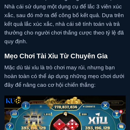
Nhà cái sử dụng một dụng cụ để lắc 3 viên xúc
xắc, sau đó mở ra để công bố kết quả. Dựa trên
kết quả lắc xúc xắc, nhà cái sẽ tính toán và trả
thưởng cho người chơi thắng cược theo tỷ lệ đã
quy định.
Mẹo Chơi Tài Xỉu Từ Chuyên Gia
Mặc dù tài xỉu là trò chơi may rủi, nhưng bạn
hoàn toàn có thể áp dụng những mẹo chơi dưới
đây để nâng cao cơ hội chiến thắng: