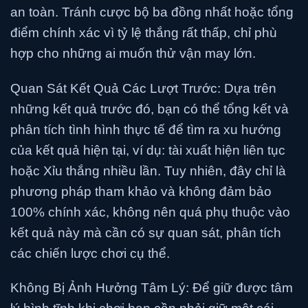
an toàn. Tránh cược bộ ba đồng nhất hoặc tổng
điểm chính xác vì tỷ lệ thắng rất thấp, chỉ phù
hợp cho những ai muốn thử vận may lớn.
Quan Sát Kết Quả Các Lượt Trước: Dựa trên
những kết quả trước đó, bạn có thể tổng kết và
phân tích tình hình thực tế để tìm ra xu hướng
của kết quả hiện tại, ví dụ: tài xuất hiện liên tục
hoặc Xỉu thắng nhiều lần. Tuy nhiên, đây chỉ là
phương pháp tham khảo và không đảm bảo
100% chính xác, không nên quá phụ thuộc vào
kết quả này mà cần có sự quan sát, phân tích
các chiến lược chơi cụ thể.
Không Bị Ảnh Hưởng Tâm Lý: Để giữ được tâm