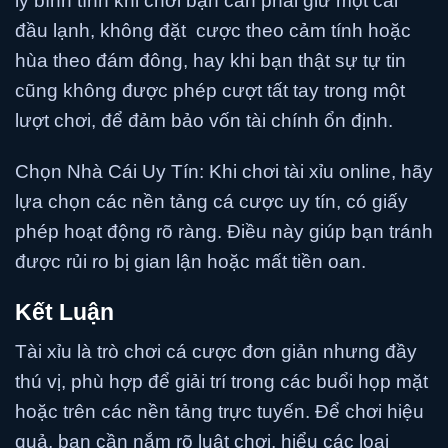
lý bình tĩnh khi chơi bạn cần phải giữ một cái
đầu lạnh, không đặt cược theo cảm tính hoặc
hùa theo đám đông, hay khi bạn thật sự tự tin
cũng không được phép cượt tất tay trong một
lượt chơi, để đảm bảo vốn tài chính ổn định.
Chọn Nhà Cái Uy Tín: Khi chơi tài xỉu online, hãy
lựa chọn các nền tảng cá cược uy tín, có giấy
phép hoạt động rõ ràng. Điều này giúp bạn tránh
được rủi ro bị gian lận hoặc mất tiền oan.
Kết Luận
Tài xỉu là trò chơi cá cược đơn giản nhưng đầy
thú vị, phù hợp để giải trí trong các buổi họp mặt
hoặc trên các nền tảng trực tuyến. Để chơi hiệu
quả, bạn cần nắm rõ luật chơi, hiểu các loại