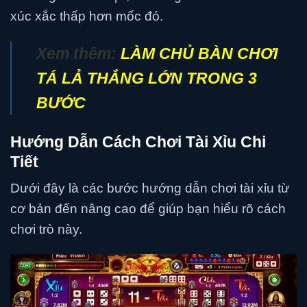
xúc xắc thấp hơn mốc đó.
Xem thêm:
LÀM CHỦ BÀN CHƠI
TÁ LẢ THẮNG LỚN TRONG 3
BƯỚC
Hướng Dẫn Cách Chơi Tài Xỉu Chi
Tiết
Dưới đây là các bước hướng dẫn chơi tài xỉu từ
cơ bản đến nâng cao để giúp bạn hiểu rõ cách
chơi trò này.