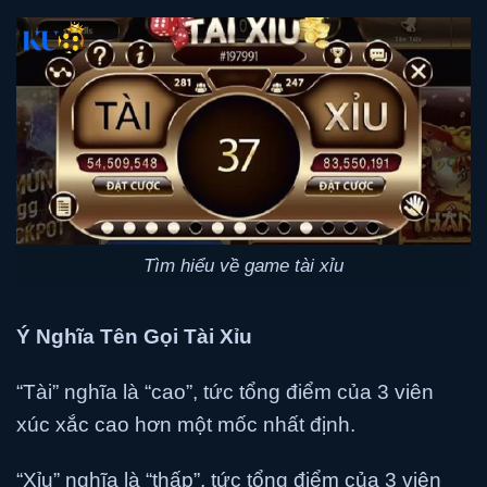
Tìm hiểu về game tài xỉu
Ý Nghĩa Tên Gọi Tài Xỉu
“Tài” nghĩa là “cao”, tức tổng điểm của 3 viên
xúc xắc cao hơn một mốc nhất định.
“Xỉu” nghĩa là “thấp”, tức tổng điểm của 3 viên